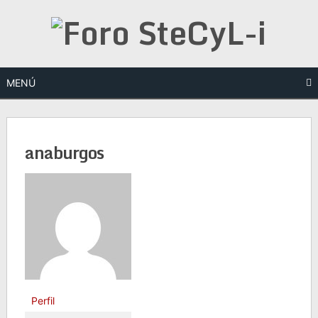
Saltar
al
contenido
MENÚ
anaburgos
Perfil