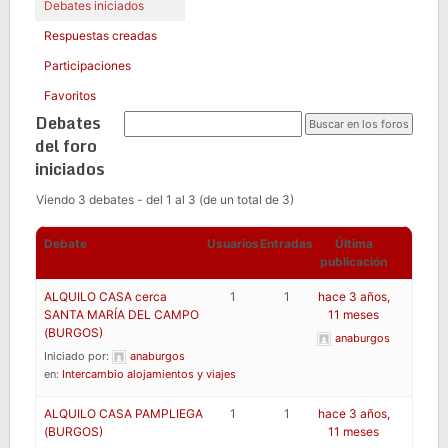
Debates iniciados
Respuestas creadas
Participaciones
Favoritos
Debates
del foro
iniciados
Viendo 3 debates - del 1 al 3 (de un total de 3)
Debate
Usuarios
Entradas
Última
publicación
ALQUILO CASA cerca
1
1
hace 3 años,
SANTA MARÍA DEL CAMPO
11 meses
(BURGOS)
anaburgos
Iniciado por:
anaburgos
en:
Intercambio alojamientos y viajes
ALQUILO CASA PAMPLIEGA
1
1
hace 3 años,
(BURGOS)
11 meses