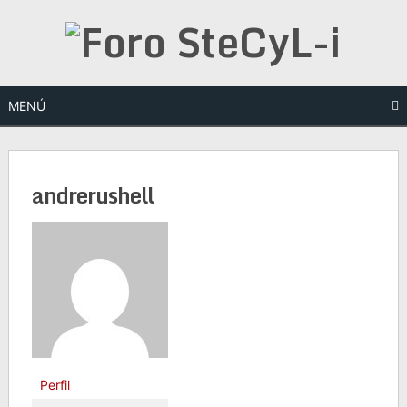
Saltar
al
contenido
MENÚ
andrerushell
Perfil