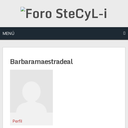
Saltar
al
contenido
MENÚ
Barbaramaestradeal
Perfil