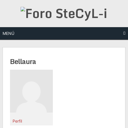
Saltar
al
contenido
MENÚ
Bellaura
Perfil