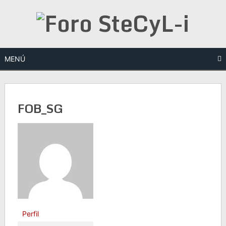
Saltar
al
contenido
MENÚ
FOB_SG
Perfil