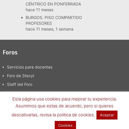
CÉNTRICO EN PONFERRADA
hace 11 meses
BURGOS. PISO COMPARTIDO
PROFESORES
hace 11 meses, 1 semana
Foros
Servicios para docentes
Foro de Stecyl
Staff del Foro
Esta página usa cookies para mejorar tu experiencia.
Asumimos que estas de acuerdo, pero si quieres
Foro SteCyL-i
Copyright © 2026.
descativarlas, revisa la politica de cookies.
Aceptar
Términos y condiciones
-
Política de Privacidad, aviso legal y
Cookies
política de cookies
Volver arriba ↑