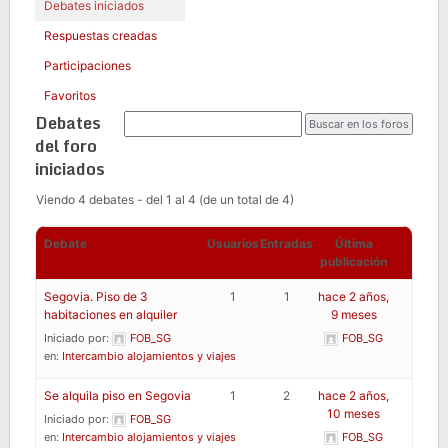
Debates iniciados
Respuestas creadas
Participaciones
Favoritos
Debates
del foro
iniciados
Viendo 4 debates - del 1 al 4 (de un total de 4)
Debate
Usuarios
Entradas
Última
publicación
Segovia. Piso de 3
1
1
hace 2 años,
habitaciones en alquiler
9 meses
Iniciado por:
FOB_SG
FOB_SG
en:
Intercambio alojamientos y viajes
Se alquila piso en Segovia
1
2
hace 2 años,
10 meses
Iniciado por:
FOB_SG
en:
Intercambio alojamientos y viajes
FOB_SG