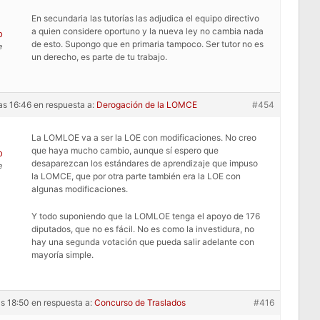
En secundaria las tutorías las adjudica el equipo directivo
a quien considere oportuno y la nueva ley no cambia nada
o
de esto. Supongo que en primaria tampoco. Ser tutor no es
e
un derecho, es parte de tu trabajo.
as 16:46
en respuesta a:
Derogación de la LOMCE
#454
La LOMLOE va a ser la LOE con modificaciones. No creo
que haya mucho cambio, aunque sí espero que
o
desaparezcan los estándares de aprendizaje que impuso
e
la LOMCE, que por otra parte también era la LOE con
algunas modificaciones.
Y todo suponiendo que la LOMLOE tenga el apoyo de 176
diputados, que no es fácil. No es como la investidura, no
hay una segunda votación que pueda salir adelante con
mayoría simple.
as 18:50
en respuesta a:
Concurso de Traslados
#416