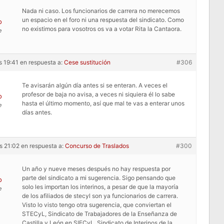
Nada ni caso. Los funcionarios de carrera no merecemos
un espacio en el foro ni una respuesta del sindicato. Como
o
no existimos para vosotros os va a votar Rita la Cantaora.
e
s 19:41
en respuesta a:
Cese sustitución
#306
Te avisarán algún día antes si se enteran. A veces el
profesor de baja no avisa, a veces ni siquiera él lo sabe
o
hasta el último momento, así que mal te vas a enterar unos
e
días antes.
s 21:02
en respuesta a:
Concurso de Traslados
#300
Un año y nueve meses después no hay respuesta por
parte del sindicato a mi sugerencia. Sigo pensando que
o
solo les importan los interinos, a pesar de que la mayoría
e
de los afiliados de stecyl son ya funcionarios de carrera.
Visto lo visto tengo otra sugerencia, que conviertan el
STECyL, Sindicato de Trabajadores de la Enseñanza de
Castilla y León en SIECyL, Sindicato de Interinos de la