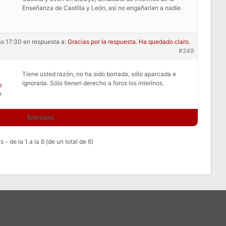
Enseñanza de Castilla y León, así no engañarían a nadie.
as 17:30
en respuesta a:
Gracias por la respuesta. Ha quedado claro.
#249
Tiene usted razón, no ha sido borrada, sólo aparcada e
ignorada. Sólo tienen derecho a foros los interinos.
o
e
Entradas
 - de la 1 a la 6 (de un total de 6)