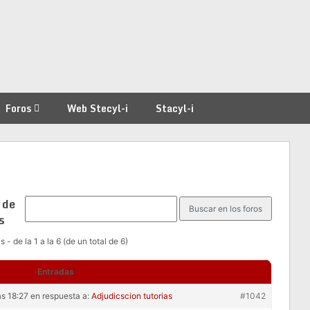
Foros
Web Stecyl-i
Stacyl-i
 de
s
 - de la 1 a la 6 (de un total de 6)
Entradas
as 18:27
en respuesta a:
Adjudicscion tutorias
#1042