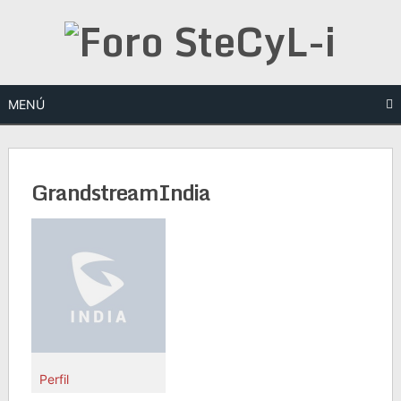
Saltar
al
contenido
MENÚ
GrandstreamIndia
Perfil