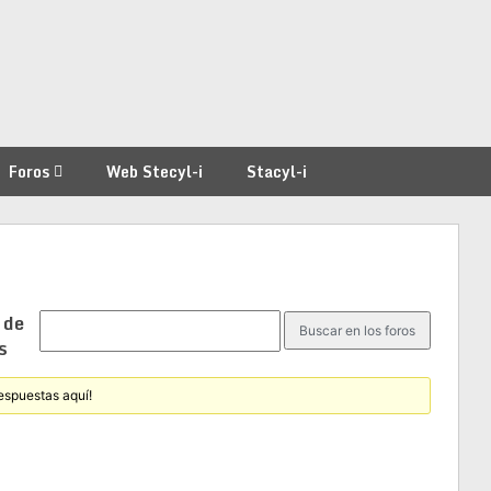
Foros
Web Stecyl-i
Stacyl-i
 de
s
espuestas aquí!