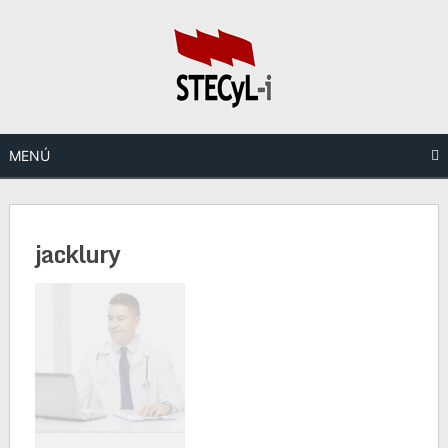
Saltar
al
contenido
MENÚ
jacklury