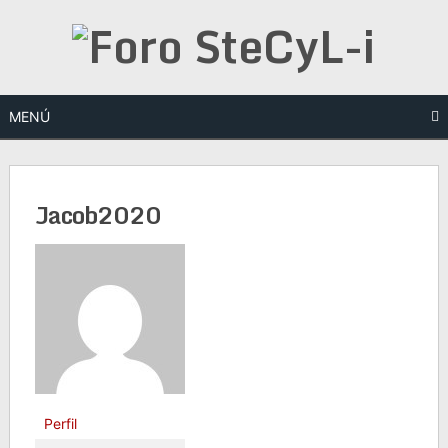
Saltar
al
contenido
MENÚ
Jacob2020
Perfil