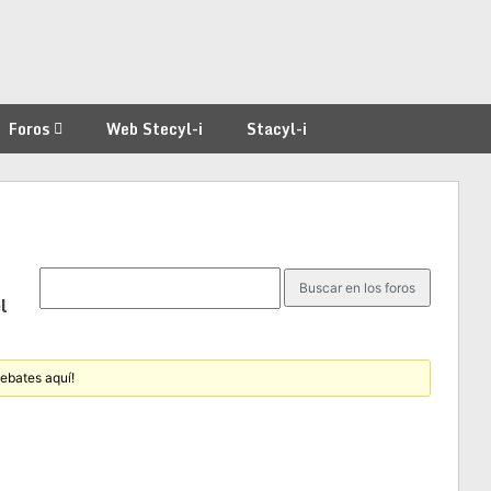
Foros
Web Stecyl-i
Stacyl-i
l
debates aquí!