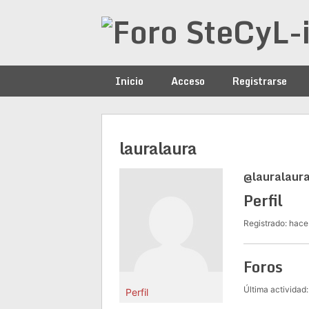
Saltar
al
contenido
Inicio
Acceso
Registrarse
lauralaura
@lauralaur
Perfil
Registrado: hace
Foros
Última actividad
Perfil