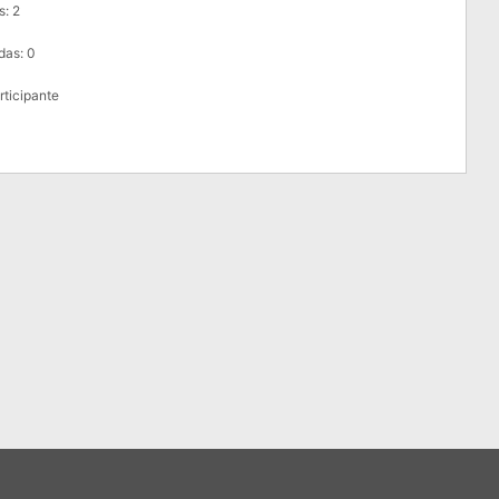
s: 2
das: 0
articipante