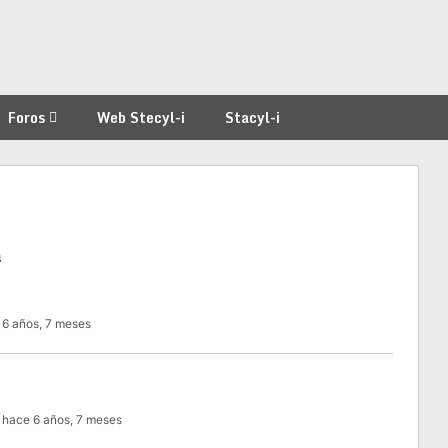
Foros
Web Stecyl-i
Stacyl-i
a
 6 años, 7 meses
: hace 6 años, 7 meses