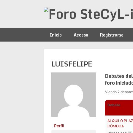
Saltar
al
contenido
Inicio
Acceso
Registrarse
LUISFELIPE
Debates del
foro iniciad
Viendo 2 debates 
Debate
ALQUILO PLAZ
Perfil
CÓMODA