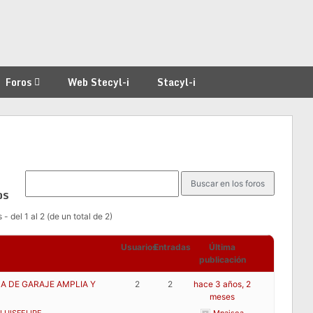
Foros
Web Stecyl-i
Stacyl-i
os
- del 1 al 2 (de un total de 2)
Usuarios
Entradas
Última
publicación
A DE GARAJE AMPLIA Y
2
2
hace 3 años, 2
meses