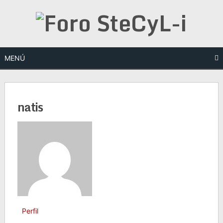
Saltar
al
contenido
MENÚ
natis
Perfil