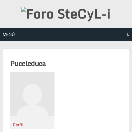
Saltar
al
contenido
MENÚ
Puceleduca
Perfil