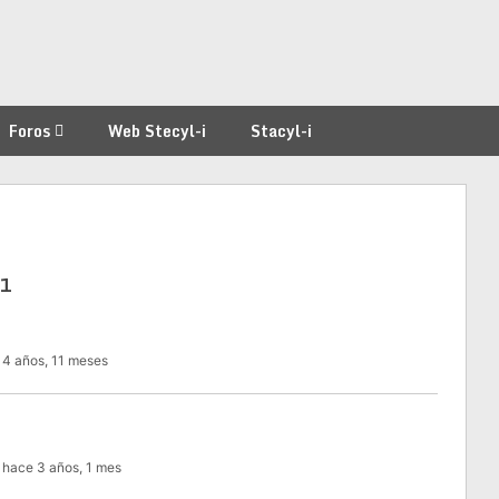
Foros
Web Stecyl-i
Stacyl-i
61
 4 años, 11 meses
: hace 3 años, 1 mes