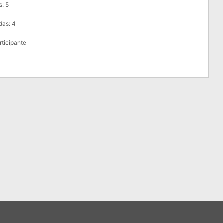
s: 5
das: 4
articipante