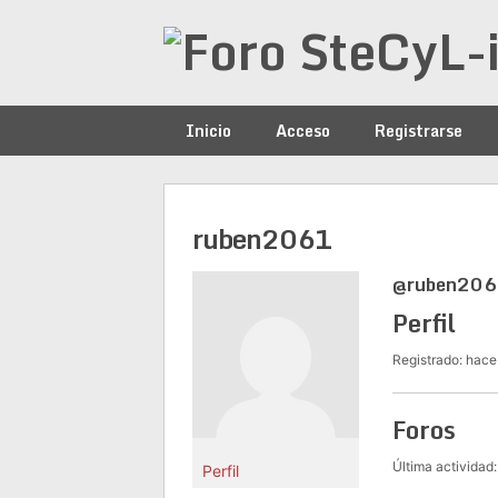
Saltar
al
contenido
Inicio
Acceso
Registrarse
ruben2061
@ruben20
Perfil
Registrado: hace
Foros
Última actividad
Perfil