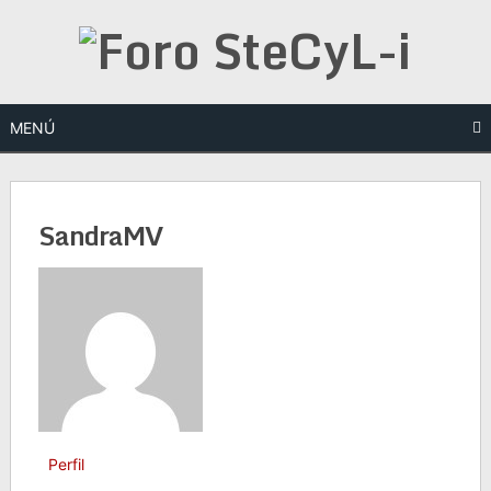
Saltar
al
contenido
MENÚ
SandraMV
Perfil