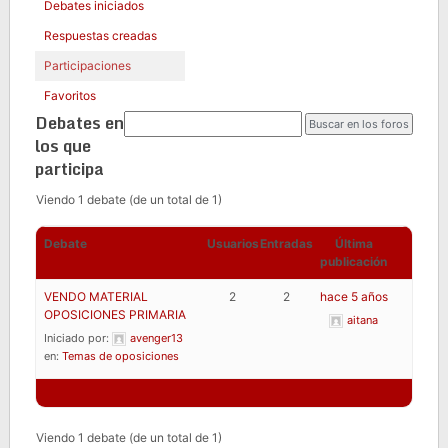
Debates iniciados
Respuestas creadas
Participaciones
Favoritos
Debates en
los que
participa
Viendo 1 debate (de un total de 1)
Debate
Usuarios
Entradas
Última
publicación
VENDO MATERIAL
2
2
hace 5 años
OPOSICIONES PRIMARIA
aitana
Iniciado por:
avenger13
en:
Temas de oposiciones
Viendo 1 debate (de un total de 1)