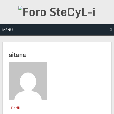
Saltar
al
contenido
MENÚ
aitana
Perfil