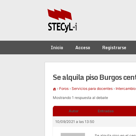
Saltar
al
contenido
Inicio
Acceso
Registrarse
Se alquila piso Burgos cen
›
Foros
›
Servicios para docentes
›
Intercambio
Mostrando 1 respuesta al debate
Autor
Entradas
10/09/2021 a las 13:50
Se alquila piso en el ce