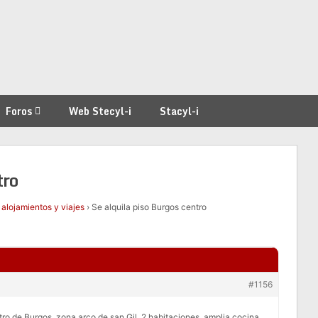
Foros
Web Stecyl-i
Stacyl-i
tro
 alojamientos y viajes
›
Se alquila piso Burgos centro
#1156
ntro de Burgos, zona arco de san Gil. 2 habitaciones, amplia cocina.