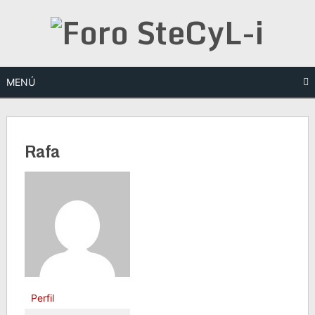
Saltar
al
contenido
MENÚ
Rafa
Perfil