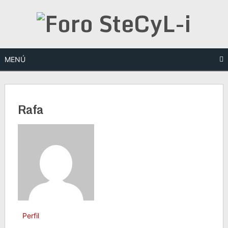
Saltar
al
contenido
MENÚ
Rafa
Perfil