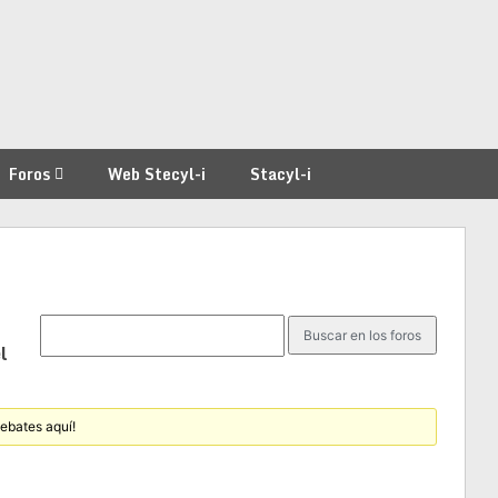
Foros
Web Stecyl-i
Stacyl-i
l
debates aquí!