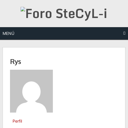
Saltar
al
contenido
MENÚ
Rys
Perfil