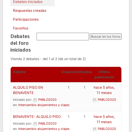
Debates iniciados
Respuestas creadas
Participaciones
Favoritos
Debates
del foro
iniciados
Viendo 2 debates - del 1 al 2 (de un total de 2)
Debate
Usuarios
Entradas
Última
publicación
ALQUILO PISO EN
1
1
hace 5 años,
BENAVENTE
11 meses
Iniciado por:
PABLO2020
PABLO2020
en:
Intercambio alojamientos y viajes
BENAVENTE- ALQUILO PISO
1
1
hace 5 años,
11 meses
Iniciado por:
PABLO2020
en:
Intercambio alojamientos y viajes
PABLO2020